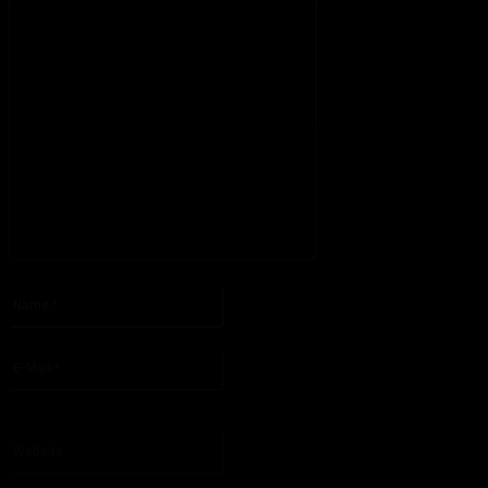
Bitte geben Sie Ihren Kommentar ein!
Name:*
Bitte geben Sie hier Ihren Namen ein
E-
Mail:*
Sie haben eine falsche E-Mail-Adresse eingegeben!
Bitte geben Sie hier Ihre E-Mail-Adresse ein
Website: