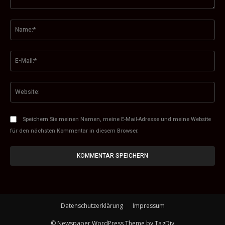
Kommentar:
Na
E-
Mai
Web
Speichern Sie meinen Namen, meine E-Mail-Adresse und meine Website
für den nächsten Kommentar in diesem Browser.
Datenschutzerklärung
Impressum
© Newspaper WordPress Theme by TagDiv