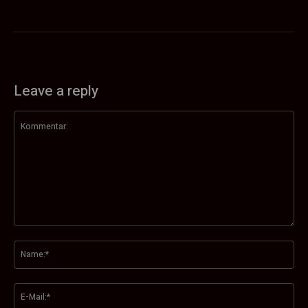
Leave a reply
Kommentar:
Na
E-
Mai