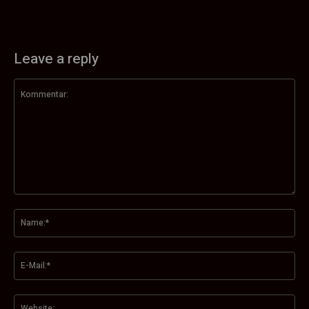
Leave a reply
Kommentar:
Na
E-
Mai
Web