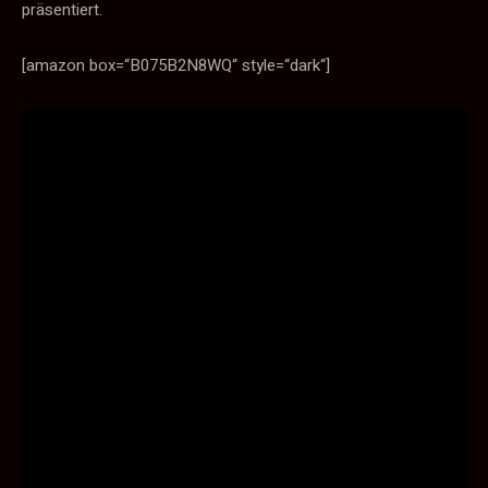
präsentiert.
[amazon box=“B075B2N8WQ“ style=“dark“]