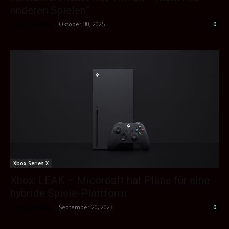
anderen Spielen“
Sektio_Admin
-
Oktober 30, 2025
0
Xbox Series X
Xbox: LEAK – Micorosft hat Pläne für eine
hybride Spiele-Plattform
Sektio_Admin
-
September 20, 2023
0