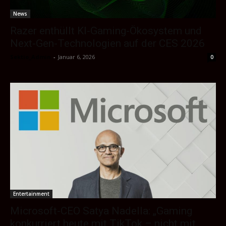
News
Razer enthüllt KI-Gaming-Ökosystem und
Next-Gen-Technologien auf der CES 2026
Sektio_Admin
-
Januar 6, 2026
0
Entertainment
Microsoft-CEO Satya Nadella: „Gaming
konkurriert heute mit TikTok – nicht mit