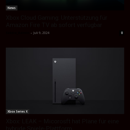
News
Xbox Cloud Gaming: Unterstützung für
Amazon Fire TV ab sofort verfügbar
Sektio_Admin
-
Juli 9, 2024
0
Xbox Series X
Xbox: LEAK – Micorosft hat Pläne für eine
hybride Spiele-Plattform