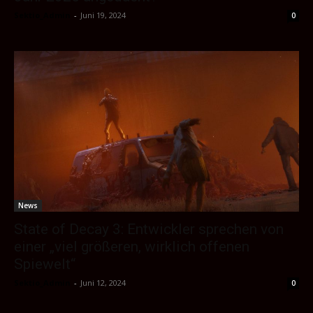
Sektio_Admin
-
Juni 19, 2024
0
News
State of Decay 3: Entwickler sprechen von
einer „viel größeren, wirklich offenen
Spiewelt“
Sektio_Admin
-
Juni 12, 2024
0