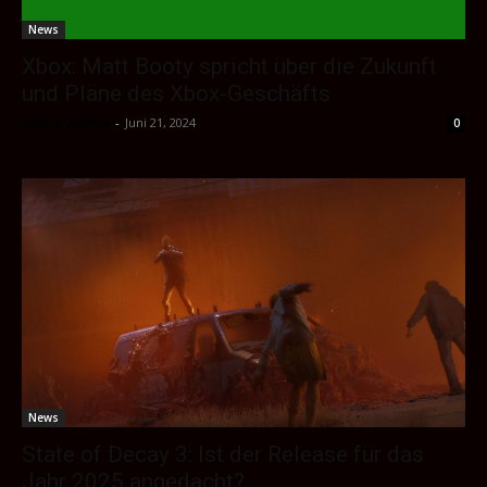
News
Xbox: Matt Booty spricht über die Zukunft
und Pläne des Xbox-Geschäfts
Sektio_Admin
-
Juni 21, 2024
0
News
State of Decay 3: Ist der Release für das
Jahr 2025 angedacht?