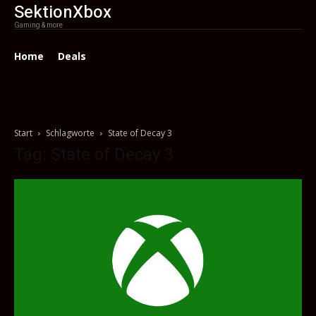
SektionXbox
Gaming & more
Home
Deals
Start
Schlagworte
State of Decay 3
Tag: State of Decay 3