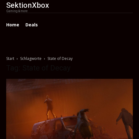
SektionXbox
Gaming & more
Home
Deals
Start
Schlagworte
State of Decay
Tag: State of Decay