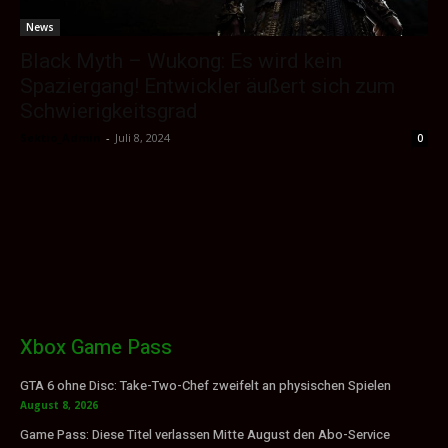
News
Black Myth – Wukong: Es wird kein
Spaziergang! Entwickler äußert sich zum
Schwierigkeitsgrad
Sektio_Admin
-
Juli 8, 2024
0
Xbox Game Pass
GTA 6 ohne Disc: Take-Two-Chef zweifelt an physischen Spielen
August 8, 2026
Game Pass: Diese Titel verlassen Mitte August den Abo-Service