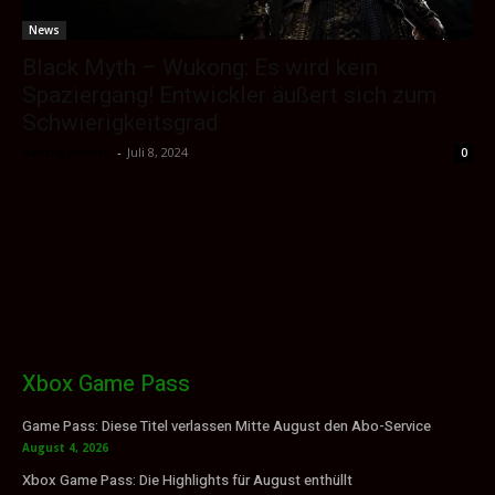
News
Black Myth – Wukong: Es wird kein
Spaziergang! Entwickler äußert sich zum
Schwierigkeitsgrad
Sektio_Admin
-
Juli 8, 2024
0
Xbox Game Pass
Game Pass: Diese Titel verlassen Mitte August den Abo-Service
August 4, 2026
Xbox Game Pass: Die Highlights für August enthüllt