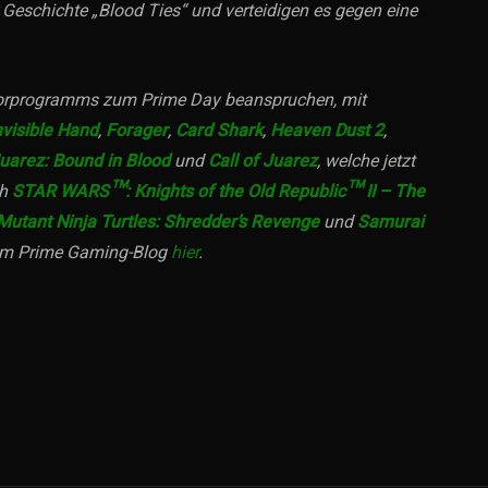
 Geschichte „Blood Ties“ und verteidigen es gegen eine
 Vorprogramms zum Prime Day beanspruchen, mit
nvisible Hand
,
Forager
,
Card Shark
,
Heaven Dust 2
,
Juarez: Bound in Blood
und
Call of Juarez
, welche jetzt
ch
STAR WARS™: Knights of the Old Republic™ II – The
utant Ninja Turtles: Shredder’s Revenge
und
Samurai
 dem Prime Gaming-Blog
hier
.