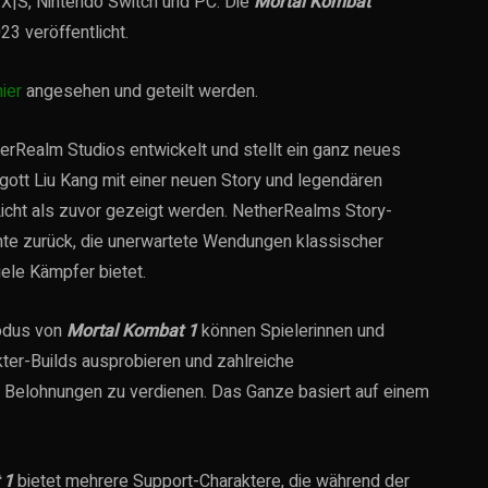
 X|S, Nintendo Switch und PC. Die
Mortal Kombat
3 veröffentlicht.
hier
angesehen und geteilt werden.
rRealm Studios entwickelt und stellt ein ganz neues
ott Liu Kang mit einer neuen Story und legendären
icht als zuvor gezeigt werden. NetherRealms Story-
chte zurück, die unerwartete Wendungen klassischer
iele Kämpfer bietet.
modus von
Mortal Kombat 1
können Spielerinnen und
ter-Builds ausprobieren und zahlreiche
n Belohnungen zu verdienen. Das Ganze basiert auf einem
 1
bietet mehrere Support-Charaktere, die während der