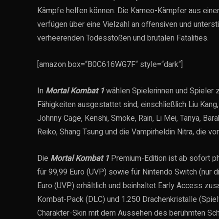
Kämpfe helfen können. Die Kameo-Kämpfer aus einer
verfügen über eine Vielzahl an offensiven und unter
verheerenden Todesstößen und brutalen Fatalities.
[amazon box=“B0C616WG7F“ style=“dark“]
In
Mortal Kombat 1
wählen Spielerinnen und Spieler z
Fähigkeiten ausgestattet sind, einschließlich Liu Kang
Johnny Cage, Kenshi, Smoke, Rain, Li Mei, Tanya, Barak
Reiko, Shang Tsung und die Vampirheldin Nitra, die vo
Die
Mortal Kombat 1
Premium-Edition ist ab sofort ph
für 99,99 Euro (UVP) sowie für Nintendo Switch (nur d
Euro (UVP) erhältlich und beinhaltet Early Access z
Kombat-Pack (DLC) und 1.250 Drachenkristalle (Spie
Charakter-Skin mit dem Aussehen des berühmten Sch