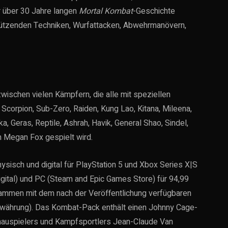
 über 30 Jahre langen
Mortal Kombat
-Geschichte
stützenden Techniken, Wurfattacken, Abwehrmanövern,
wischen vielen Kämpfern, die alle mit speziellen
, Scorpion, Sub-Zero, Raiden, Kung Lao, Kitana, Mileena,
a, Geras, Reptile, Ashrah, Havik, General Shao, Sindel,
n Megan Fox gespielt wird.
ysisch und digital für PlayStation 5 und Xbox Series X|S
igital) und PC (Steam and Epic Games Store) für 94,99
usammen mit dem nach der Veröffentlichung verfügbaren
lwährung). Das Kombat-Pack enthält einen Johnny Cage-
auspielers und Kampfsportlers Jean-Claude Van