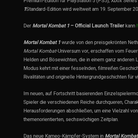
Premium-Edition für PlayStation 5 (PS5), Xbox Series
1
Standard-Edition wird weltweit am 19. September 202
Der
Mortal Kombat 1
– Official Launch Trailer
kann
Mortal Kombat 1
wurde von den preisgekrönten Nethe
Mortal Kombat
-Universum vor, erschaffen vom Feuerg
Helden und Bösewichten, die in einem ganz anderen L
Modus kehrt mit einer fesselnden, filmreifen Geschi
Rivalitäten und originelle Hintergrundgeschichten für v
Im neuen, auf Fortschritt basierenden Einzelspieler
Spieler die verschiedenen Reiche durchqueren, Charak
Herausforderungen abschließen, um eine Vielzahl vo
themenorientierten, sechswöchigen Zeitplan.
Das neue Kameo-Kämpfer-System in
Mortal Kombat