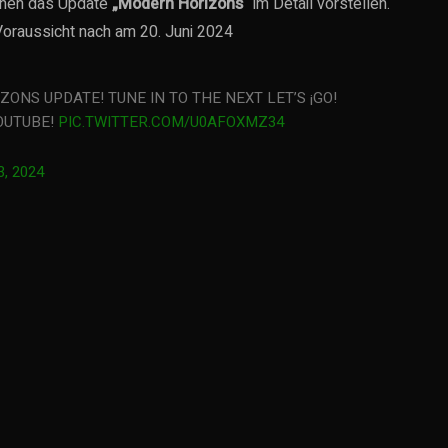
ichen das Update
„Modern Horizons“
im Detail vorstellen.
Voraussicht nach am 20. Juni 2024
ONS UPDATE! TUNE IN TO THE NEXT LET’S ¡GO!
OUTUBE!
PIC.TWITTER.COM/U0AFOXMZ34
3, 2024