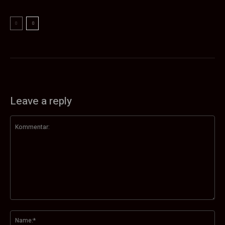
Leave a reply
Kommentar:
Na