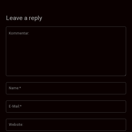
Leave a reply
Kommentar:
Na
E-
Mai
Web