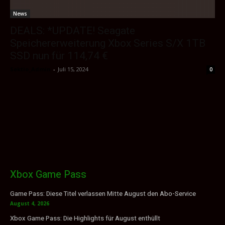
News
DEALS: *UPDATE! Seagate
Speichererweiterung Xbox Series S/X 1TB
SSD nun für 114,74 €
Sektio_Admin
-
Juli 15, 2024
0
Xbox Game Pass
Game Pass: Diese Titel verlassen Mitte August den Abo-Service
August 4, 2026
Xbox Game Pass: Die Highlights für August enthüllt