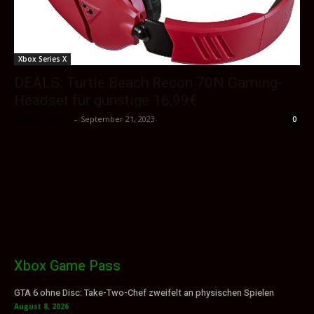
Xbox Series X
DEALS: Turtle Beach Recon 70N Gaming-
Headset für günstige 16,99€
Sektio_Admin
-
September 21, 2023
0
Xbox Game Pass
GTA 6 ohne Disc: Take-Two-Chef zweifelt an physischen Spielen
August 8, 2026