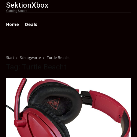
SektionXbox
Gaming & more
Home
Deals
Start
Schlagworte
Turtle Beacht
Tag: Turtle Beacht