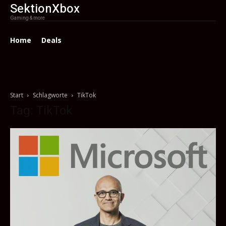
SektionXbox
Gaming & more
Home
Deals
Start
Schlagworte
TikTok
Tag: TikTok