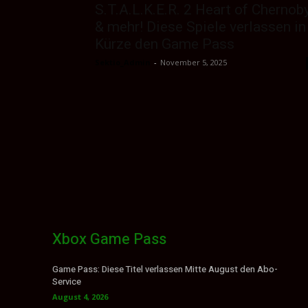
S.T.A.L.K.E.R. 2 Heart of Chernob
& mehr! Diese Spiele verlassen in
Kürze den Game Pass
Sektio_Admin
-
November 5, 2025
Xbox Game Pass
Game Pass: Diese Titel verlassen Mitte August den Abo-
Service
August 4, 2026