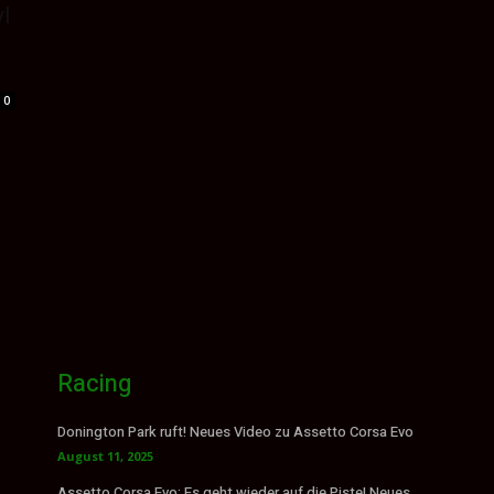
yl
0
Racing
Donington Park ruft! Neues Video zu Assetto Corsa Evo
August 11, 2025
Assetto Corsa Evo: Es geht wieder auf die Piste! Neues