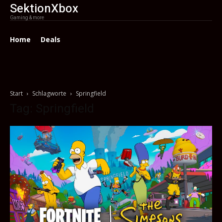
SektionXbox
Gaming & more
Home
Deals
Start
Schlagworte
Springfield
Tag: Springfield