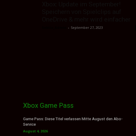
Xbox: Update im September!
Speichern von Spielclips auf
OneDrive & mehr wird einfacher
Sektio_Admin
-
September 27, 2023
Xbox Game Pass
Game Pass: Diese Titel verlassen Mitte August den Abo-
Service
August 4, 2026