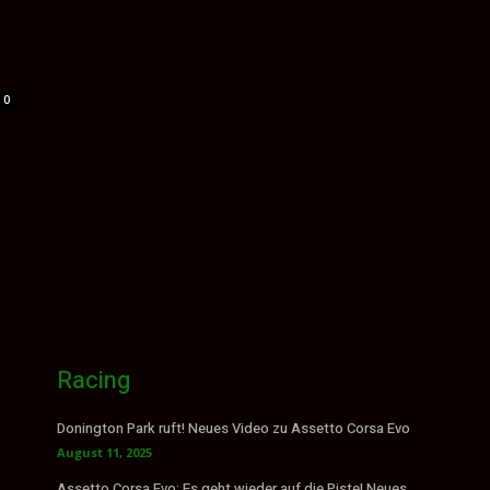
0
Racing
Donington Park ruft! Neues Video zu Assetto Corsa Evo
August 11, 2025
Assetto Corsa Evo: Es geht wieder auf die Piste! Neues