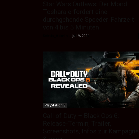
Star Wars Outlaws: Der Mond
Toshara erfordert eine
durchgehende Speeder-Fahrzeit
von 4 bis 5 Minuten
Sektio_Admin
-
Juli 9, 2024
PlayStation 5
Call of Duty – Black Ops 6:
Release-Termin, Trailer,
Screenshots, Infos zur Kampagne
& mehr