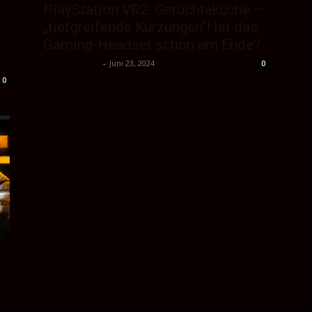
PlayStation VR2: Gerüchteküche –
„tiefgreifende Kürzungen“! Ist das
Gaming-Headset schon am Ende?
Sektio_Admin
-
Juni 23, 2024
0
0