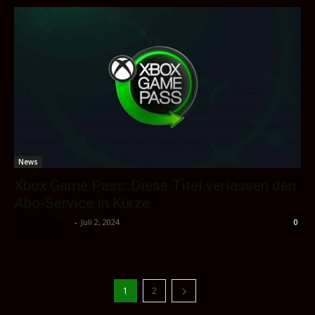
News
Xbox Game Pass: Diese Titel verlassen den
Abo-Service in Kürze
Sektio_Admin
-
Juli 2, 2024
0
1
2