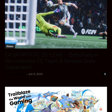
News
EA SPORTS FC 25: LEAK – Enthüllung in
den nächsten 10 Tagen & Release Ende
September?
Sektio_Admin
-
Juli 6, 2024
0