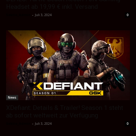
Headset ab 19,99 € inkl. Versand
Sektio_Admin
-
Juli 3, 2024
0
News
XDefiant: Details & Trailer! Season 1 steht
ab sofort weltweit zur Verfügung
Sektio_Admin
-
Juli 3, 2024
0