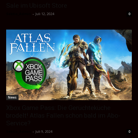
Sale im Ubisoft Store
Sektio_Admin
-
Juli 12, 2024
0
News
Xbox Game Pass: Die Gerüchteküche
brodelt! Atlas Fallen schon bald im Abo-
Service?
Sektio_Admin
-
Juli 9, 2024
0