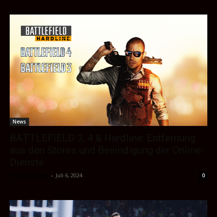
News
BATTLEFIELD 3, 4 & Hardline: Entfernung
aus den Stores und Beeindigung der Online-
Dienste
Sektio_Admin
-
Juli 6, 2024
0