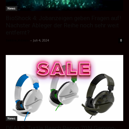
News
BioShock 4: Jobanzeigen geben Fragen auf!
Nächster Ableger der Reihe noch sehr weit
entfernt?
Sektio_Admin
-
Juli 4, 2024
0
News
DEALS: Turtle Beach Recon 70N Gaming-