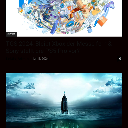
News
TGS 2024: Bleibt Xbox der Messe fern &
Sony stellt die PS5 Pro vor?
Sektio_Admin
-
Juli 5, 2024
0