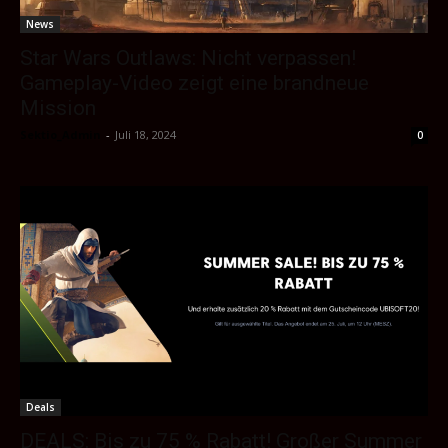
News
Star Wars Outlaws: Nicht verpassen!
Gameplay-Video zeigt eine brandneue
Mission
Sektio_Admin
-
Juli 18, 2024
0
Deals
DEALS: Bis zu 75 % Rabatt! Großer Summer