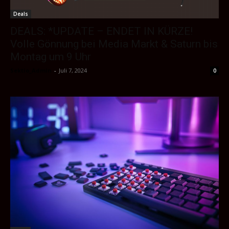
Deals
DEALS: *UPDATE – ENDET IN KÜRZE!
Volle Gönnung bei Media Markt & Saturn bis
Montag um 9 Uhr
Sektio_Admin
-
Juli 7, 2024
0