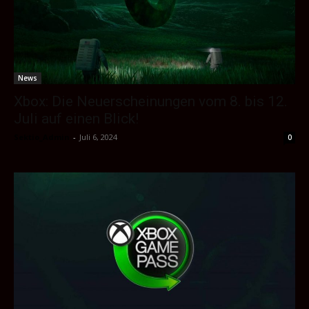
News
Xbox: Die Neuerscheinungen vom 8. bis 12.
Juli auf einen Blick!
Sektio_Admin
-
Juli 6, 2024
0