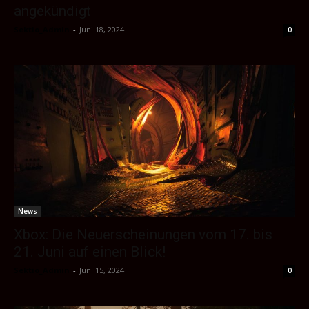
angekündigt
Sektio_Admin
-
Juni 18, 2024
0
News
Xbox: Die Neuerscheinungen vom 17. bis
21. Juni auf einen Blick!
Sektio_Admin
-
Juni 15, 2024
0