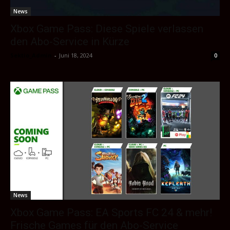
News
Xbox Game Pass: Diese Spiele verlassen
den Abo-Service in Kürze
Sektio_Admin
-
Juni 18, 2024
0
News
Xbox Game Pass: EA Sports FC 24 & mehr!
Frische Games für den Abo-Service