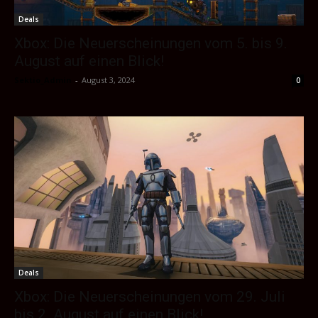
Deals
Xbox: Die Neuerscheinungen vom 5. bis 9.
August auf einen Blick!
Sektio_Admin
-
August 3, 2024
0
Deals
Xbox: Die Neuerscheinungen vom 29. Juli
bis 2. August auf einen Blick!