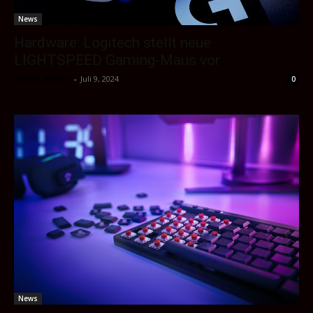
News
Hardware: Logitech stellt neue
LIGHTSPEED Gaming-Maus vor
Sektio_Admin
-
Juli 9, 2024
0
News