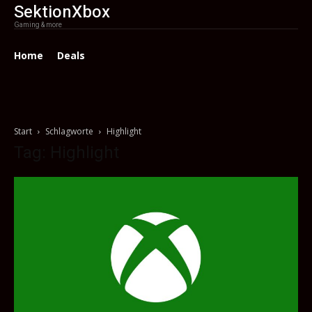
SektionXbox
Gaming & more
Home
Deals
Start
Schlagworte
Highlight
Tag: Highlight