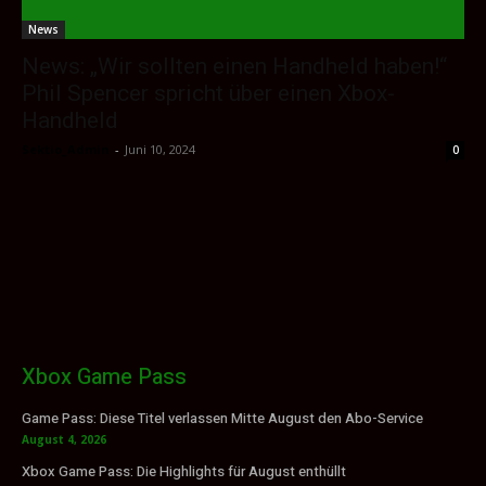
News
News: „Wir sollten einen Handheld haben!“
Phil Spencer spricht über einen Xbox-
Handheld
Sektio_Admin
-
Juni 10, 2024
0
Xbox Game Pass
Game Pass: Diese Titel verlassen Mitte August den Abo-Service
August 4, 2026
Xbox Game Pass: Die Highlights für August enthüllt