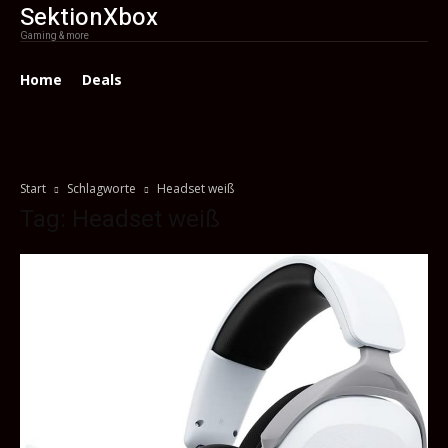
SektionXbox
Gaming & more
Home
Deals
Start
Schlagworte
Headset weiß
Tag: Headset weiß