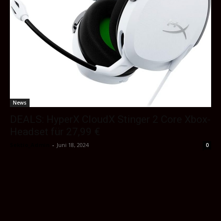
News
DEALS: HyperX CloudX Stinger 2 Core Xbox-
Headset für 27,99 €
Sektio_Admin
-
Juni 18, 2024
0