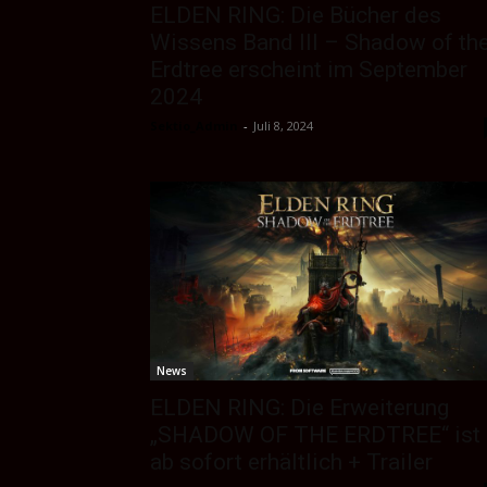
ELDEN RING: Die Bücher des
Wissens Band III – Shadow of th
Erdtree erscheint im September
2024
Sektio_Admin
-
Juli 8, 2024
News
ELDEN RING: Die Erweiterung
„SHADOW OF THE ERDTREE“ ist
ab sofort erhältlich + Trailer