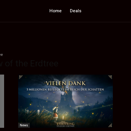
Home
Deals
ee
 of the Erdtree
News