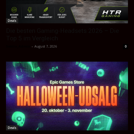
Deals
Die besten Gaming-Headsets 2026 – Die
Top 5 im Vergleich
Sektio_Admin
-
August 7, 2026
0
Deals