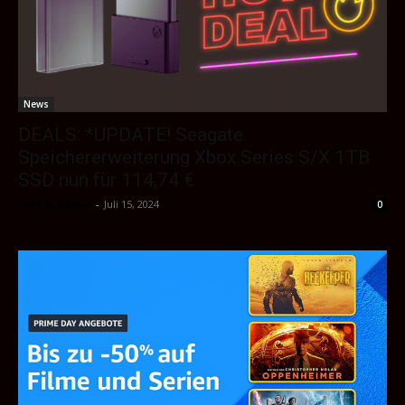
News
DEALS: *UPDATE! Seagate
Speichererweiterung Xbox Series S/X 1TB
SSD nun für 114,74 €
Sektio_Admin
-
Juli 15, 2024
0