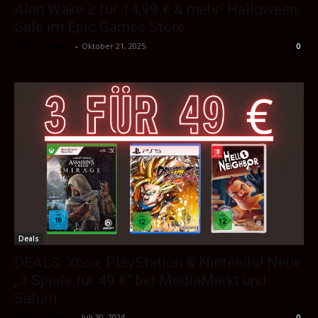
Alan Wake 2 für 14,99 € & mehr! Halloween-
Sale im Epic Games Store
Sektio_Admin
-
Oktober 21, 2025
0
Deals
DEALS: Xbox, PlayStation & Nintendo! Neue
„3 Spiele für 49 €“ bei MediaMarkt und
Saturn
Sektio_Admin
-
Juli 30, 2024
0