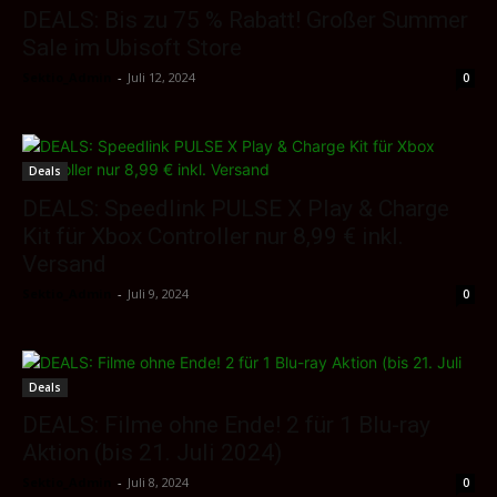
DEALS: Bis zu 75 % Rabatt! Großer Summer
Sale im Ubisoft Store
Sektio_Admin
-
Juli 12, 2024
0
Deals
DEALS: Speedlink PULSE X Play & Charge
Kit für Xbox Controller nur 8,99 € inkl.
Versand
Sektio_Admin
-
Juli 9, 2024
0
Deals
DEALS: Filme ohne Ende! 2 für 1 Blu-ray
Aktion (bis 21. Juli 2024)
Sektio_Admin
-
Juli 8, 2024
0