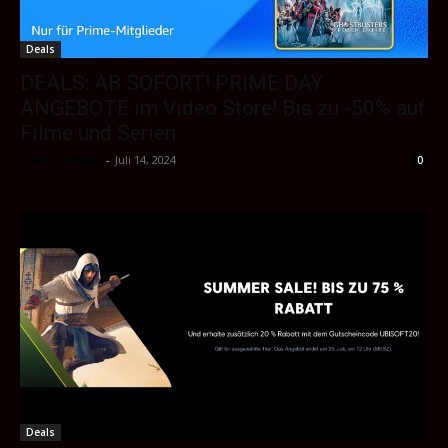
Deals
DEALS: AB SOFORT! PRIME DAY
ANGEBOTE im Video Store! Bis zu -50% auf
Filme und Serien
Sektio_Admin
-
Juli 14, 2024
0
Deals