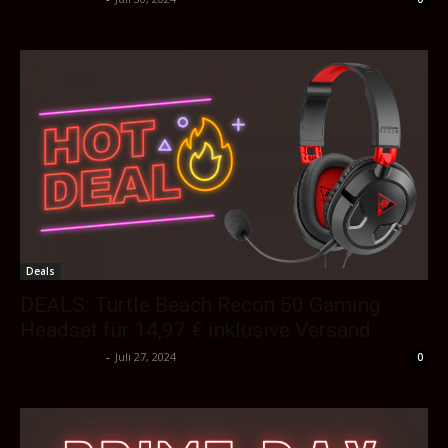
Deals
DEALS: Turtle Beach Recon 50 Gaming
Headset für 14,97 € inklusive Versand
Sektio_Admin
-
Juli 27, 2024
0