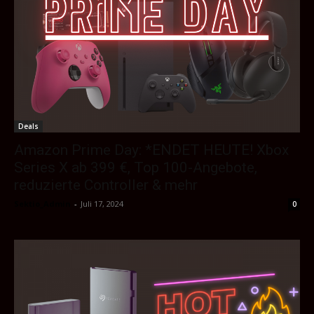
Deals
Amazon Prime Day: *ENDET HEUTE! Xbox
Series X ab 399 €, Top 100-Angebote,
reduzierte Controller & mehr
Sektio_Admin
-
Juli 17, 2024
0