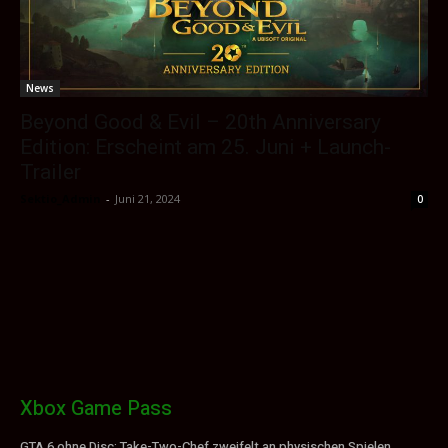
News
Beyond Good & Evil – 20th Anniversary
Edition: Erscheint am 25. Juni + Launch-
Trailer
Sektio_Admin
-
Juni 21, 2024
0
Xbox Game Pass
GTA 6 ohne Disc: Take-Two-Chef zweifelt an physischen Spielen