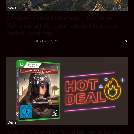
News
Assassin’s Creed Shadows: Entwickler-
Video erklärt die kommenden Inhalte der
Herbst Roadmap
Sektio_Admin
-
Oktober 24, 2025
0
Deals
DEALS: Assassin‘s Creed Mirage – Deluxe