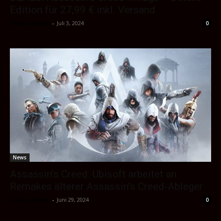
Edition für 27,99 € inkl. Versand
Sektio_Admin
-
Juli 3, 2024
0
News
Assassin’s Creed: Ubisoft arbeitet an
Remakes älterer Assassin’s Creed-Ableger
Sektio_Admin
-
Juni 29, 2024
0