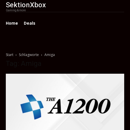
SektionXbox
Gaming & more
Home
Deals
Start
Schlagworte
Amiga
Tag: Amiga