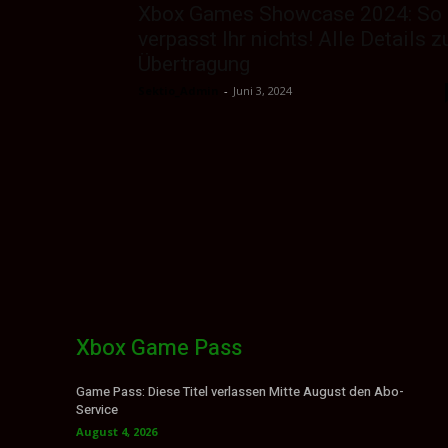
Xbox Games Showcase 2024: So
verpasst Ihr nichts! Alle Details z
Übertragung
Sektio_Admin
-
Juni 3, 2024
Xbox Game Pass
Game Pass: Diese Titel verlassen Mitte August den Abo-
Service
August 4, 2026