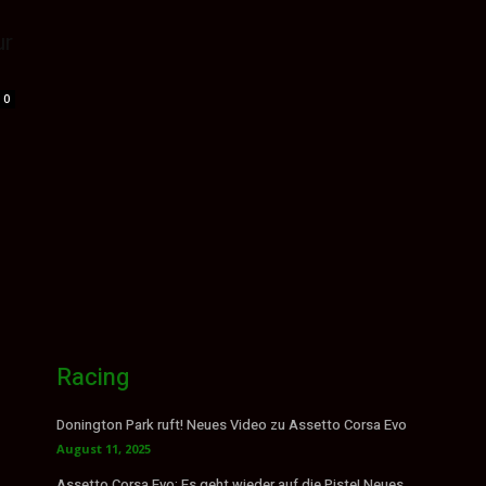
ur
0
Racing
Donington Park ruft! Neues Video zu Assetto Corsa Evo
August 11, 2025
Assetto Corsa Evo: Es geht wieder auf die Piste! Neues