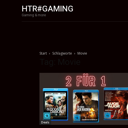
HTR#GAMING
Gaming & more
Start
Schlagworte
Movie
Tag: Movie
Deals