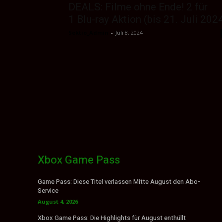
DEALS: Filme ohne Ende! 2 für
1 Blu-ray Aktion (bis 21. Juli 202
Sektio_Admin
-
Juli 8, 2024
Xbox Game Pass
Game Pass: Diese Titel verlassen Mitte August den Abo-
Service
August 4, 2026
Xbox Game Pass: Die Highlights für August enthüllt