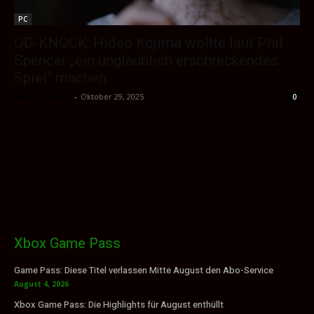
PC
OD-KNOCK: Hideo Kojima wollte laut Phil
Spencer „ein unglaublich erschreckendes
Spiel“ machen
Sektio_Admin
-
Oktober 29, 2025
0
Xbox Game Pass
Game Pass: Diese Titel verlassen Mitte August den Abo-Service
August 4, 2026
Xbox Game Pass: Die Highlights für August enthüllt