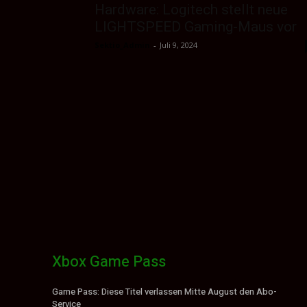
Hardware: Logitech stellt neue
LIGHTSPEED Gaming-Maus vor
Sektio_Admin
-
Juli 9, 2024
Xbox Game Pass
Game Pass: Diese Titel verlassen Mitte August den Abo-
Service