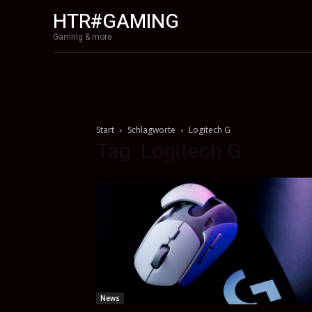
HTR#GAMING
Gaming & more
Start
Schlagworte
Logitech G
Tag: Logitech G
News