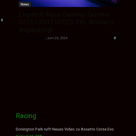
News
Logitech: Neue Gaming-Tastatur
0
G515 LIGHTSPEED TKL Wireless
angekündigt
Sektio_Admin
-
Juni 26, 2024
0
Racing
Donington Park ruft! Neues Video zu Assetto Corsa Evo
August 11, 2025