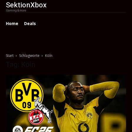
SektionXbox
Gaming & more
Home
Deals
Start
Schlagworte
Köln
Tag: Köln