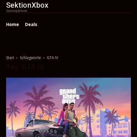
SektionXbox
Gaming & more
Home
Deals
Start
Schlagworte
GTA IV
Tag: GTA IV