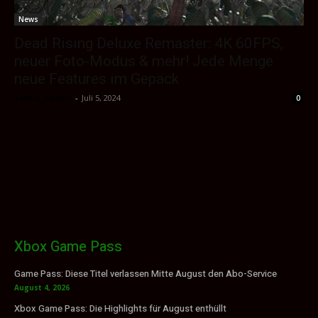
News
Dead Rising Deluxe Remaster: 4K 60FPS,
neuer Foto-Modus & mehr! Jede Menge
neue Features im Gepäck
Sektio_Admin
-
Juli 5, 2024
0
Xbox Game Pass
Game Pass: Diese Titel verlassen Mitte August den Abo-Service
August 4, 2026
Xbox Game Pass: Die Highlights für August enthüllt