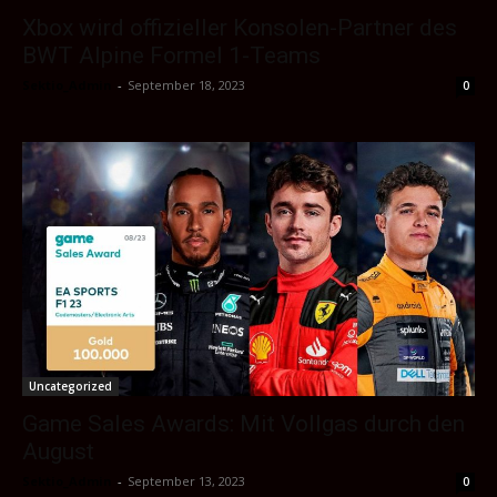
Xbox wird offizieller Konsolen-Partner des
BWT Alpine Formel 1-Teams
Sektio_Admin
-
September 18, 2023
0
Uncategorized
Game Sales Awards: Mit Vollgas durch den
August
Sektio_Admin
-
September 13, 2023
0