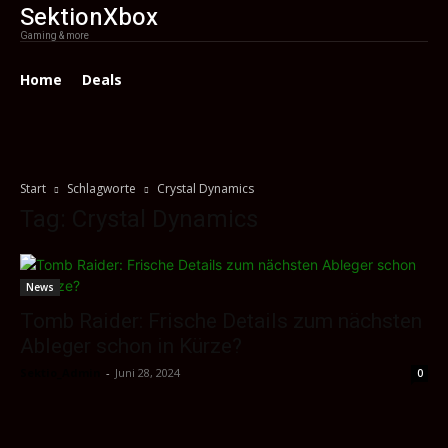
SektionXbox
Gaming & more
Home
Deals
Start
Schlagworte
Crystal Dynamics
Tag: Crystal Dynamics
News
Tomb Raider: Frische Details zum nächsten
Ableger schon in Kürze?
Sektio_Admin
-
Juni 28, 2024
0