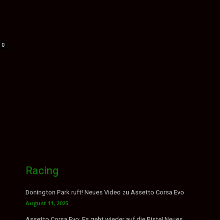
0
Racing
Donington Park ruft! Neues Video zu Assetto Corsa Evo
August 11, 2025
Assetto Corsa Evo: Es geht wieder auf die Piste! Neues