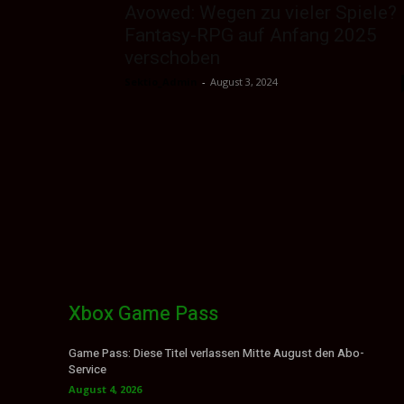
Avowed: Wegen zu vieler Spiele?
Fantasy-RPG auf Anfang 2025
verschoben
Sektio_Admin
-
August 3, 2024
Xbox Game Pass
Game Pass: Diese Titel verlassen Mitte August den Abo-
Service
August 4, 2026