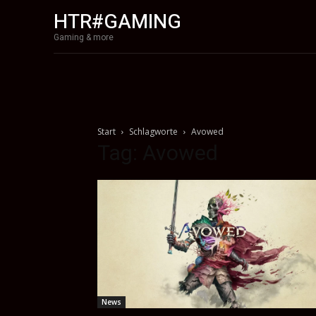
HTR#GAMING
Gaming & more
Start
Schlagworte
Avowed
Tag: Avowed
News