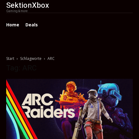
SektionXbox
Gaming & more
Home
Deals
Start
Schlagworte
ARC
Tag: ARC