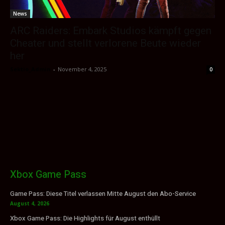
News
ARC Raiders: Embark Studios kämpft gegen
Cheater und stellt verlorene Beute wieder
her
Sektio_Admin
-
November 4, 2025
0
Xbox Game Pass
Game Pass: Diese Titel verlassen Mitte August den Abo-Service
August 4, 2026
Xbox Game Pass: Die Highlights für August enthüllt