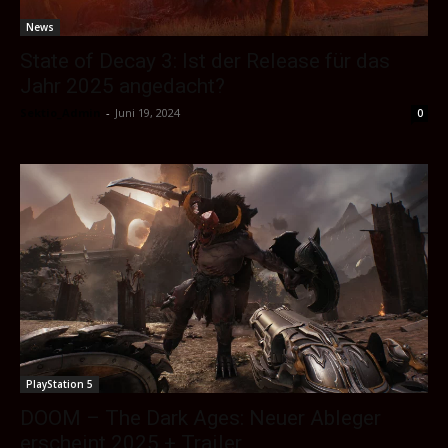
News
State of Decay 3: Ist der Release für das
Jahr 2025 angedacht?
Sektio_Admin
-
Juni 19, 2024
0
PlayStation 5
DOOM – The Dark Ages: Neuer Ableger
erscheint 2025 + Trailer